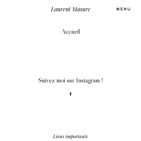
Laurent Masure
MENU
Accueil
ACCUEIL
ACCUEIL
À PROPOS
À PROPOS
Suivez moi sur Instagram !
PORTRAITS/MODE
PORTRAITS/MODE
MARIAGES
MARIAGES
CONTACT
CONTACT
Liens importants