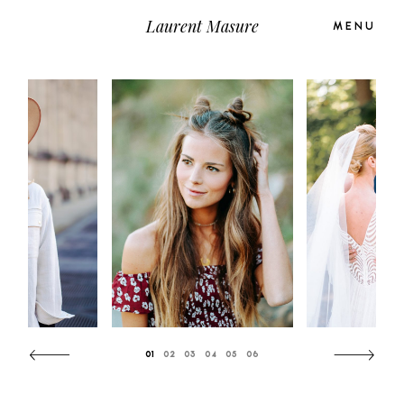
Laurent Masure
MENU
ACCUEIL
À PROPOS
PORTRAITS/MODE
MARIAGES
CONTACT
01
02
03
04
05
06